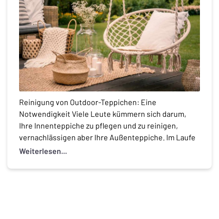
Reinigung von Outdoor-Teppichen: Eine
Notwendigkeit Viele Leute kümmern sich darum,
Ihre Innenteppiche zu pflegen und zu reinigen,
vernachlässigen aber Ihre Außenteppiche. Im Laufe
der Zeit sammeln sich in Außenteppichen Staub,
Weiterlesen...
Schmutz, Ablagerungen, Bakterien und sogar
Schimmel und Mehltau, wodurch ihr Aussehen
beeinträchtigt wird. Man sollte nicht vergessen, sein
Zuhause von außen genauso zu pflegen wie […]