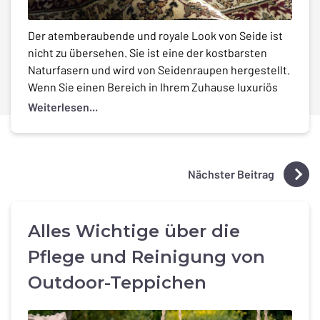
Der atemberaubende und royale Look von Seide ist
nicht zu übersehen. Sie ist eine der kostbarsten
Naturfasern und wird von Seidenraupen hergestellt.
Wenn Sie einen Bereich in Ihrem Zuhause luxuriös
und edel aussehen lassen möchten, können Sie mit
Weiterlesen...
einem Seidenteppich nichts falsch machen. Wie alle
Naturfasern ist auch Seide schwer zu reinigen und
kann leicht […]
Nächster Beitrag
Alles Wichtige über die
Pflege und Reinigung von
Outdoor-Teppichen