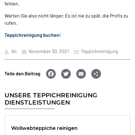
fehlen.
Warten Sie also nicht länger. Es ist nie zu spät, die Profis zu
rufen.
Teppichreinigung buchen
!
Ali
November 30, 2021
Teppichreinigung
F
T
E
T
Teile den Beitrag
a
wi
m
ei
c
tt
ai
le
UNSERE TEPPICHREINIGUNG
e
er
l
n
DIENSTLEISTUNGEN
b
o
Wollwebteppiche reinigen
o