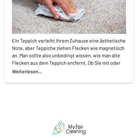
Ein Teppich verleiht Ihrem Zuhause eine ästhetische
Note, aber Teppiche ziehen Flecken wie magnetisch
an. Man sollte also unbedingt wissen, wie man alte
Flecken aus dem Teppich entfernt. Ob Sie mit oder
ohne Kinder und Haustiere leben, irgendwann
Weiterlesen...
passiert ein Unfall und der Fleck landet auf dem
Teppich. Sicher, sofort zu handeln ist das Beste, […]