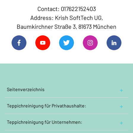
Contact: 017622152403
Address: Krish SoftTech UG,
Baumkirchner Straße 3, 81673 München
Seitenverzeichnis
Hauptseite
Teppichreinigung
Über uns
für Privathaushalte:
Orient und Perserteppiche reinigen
Kontaktiere uns
Teppichreinigung
Wollwebteppiche reinigen
für Unternehmen:
Impressum
Jährliche
Grundreinigung:
Orientteppiche mit Seidenanteilen reinigen
Allgemeine Geschäftsbedingungen