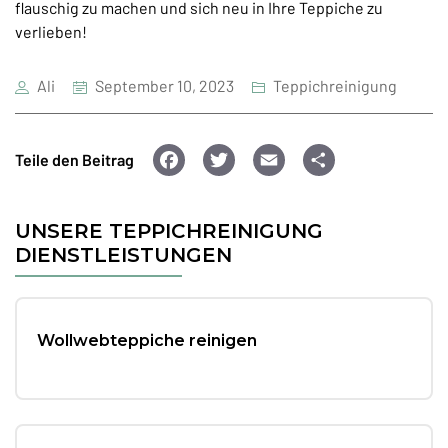
flauschig zu machen und sich neu in Ihre Teppiche zu
verlieben!
Ali
September 10, 2023
Teppichreinigung
F
T
E
T
Teile den Beitrag
a
wi
m
ei
c
tt
ai
le
UNSERE TEPPICHREINIGUNG
e
er
l
n
DIENSTLEISTUNGEN
b
o
Wollwebteppiche reinigen
o
k