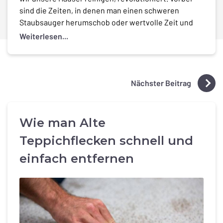
sind die Zeiten, in denen man einen schweren
Staubsauger herumschob oder wertvolle Zeit und
Energie für die manuelle Bodenreinigung
Weiterlesen...
aufwendete. Diese intelligenten Geräte haben den
Reinigungsprozess automatisiert und ermöglichen
es Hausbesitzern, sich auf andere Aufgaben zu
konzentrieren, während ihre Böden mühelos
Nächster Beitrag
gereinigt […]
Wie man Alte
Teppichflecken schnell und
einfach entfernen