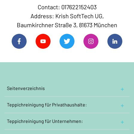
Contact: 017622152403
Address: Krish SoftTech UG,
Baumkirchner Straße 3, 81673 München
Seitenverzeichnis
Hauptseite
Teppichreinigung
Über uns
für Privathaushalte:
Orient und Perserteppiche reinigen
Kontaktiere uns
Teppichreinigung
Wollwebteppiche reinigen
für Unternehmen:
Impressum
Jährliche
Grundreinigung:
Orientteppiche mit Seidenanteilen reinigen
Allgemeine Geschäftsbedingungen