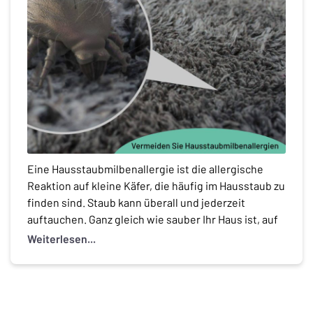
Eine Hausstaubmilbenallergie ist die allergische
Reaktion auf kleine Käfer, die häufig im Hausstaub zu
finden sind. Staub kann überall und jederzeit
auftauchen. Ganz gleich wie sauber Ihr Haus ist, auf
Sofakissen, Vorhängen, Gardinen, Teppichen,
Weiterlesen...
Kuscheltieren, usw. sammelt sich immer etwas
Staub. Laut einer Studie leiden allein in Deutschland
über 4,5 Millionen Menschen an einer
Hausstaubmilbenallergie. […]