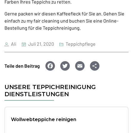
Farben Ihres Teppichs zu retten.
Gerne packen wir diesen Kaffeefleck für Sie an. Gehen Sie
einfach zu my fair cleaning und buchen Sie eine Online-
Bestellung für die Teppichreinigung.
Ali
Juli 21, 2020
Teppichpflege
F
T
E
T
Teile den Beitrag
a
wi
m
ei
c
tt
ai
le
UNSERE TEPPICHREINIGUNG
e
er
l
n
DIENSTLEISTUNGEN
b
o
Wollwebteppiche reinigen
o
k