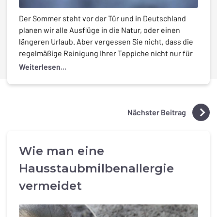
Der Sommer steht vor der Tür und in Deutschland
planen wir alle Ausflüge in die Natur, oder einen
längeren Urlaub. Aber vergessen Sie nicht, dass die
regelmäßige Reinigung Ihrer Teppiche nicht nur für
den Werterhalt sehr wichtig ist. Saubere Teppiche
Weiterlesen...
sind das A und O für ein gesünderes und
hygienebewusstes Leben. Even if carpets are […]
Nächster Beitrag
Wie man eine
Hausstaubmilbenallergie
vermeidet