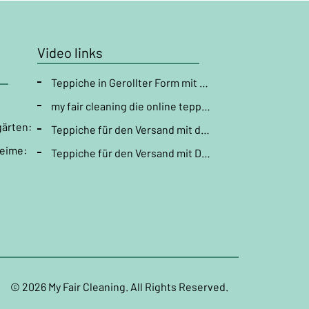
Video links
Teppiche in Gerollter Form mit der DHL versenden " Teppichreinigung "
my fair cleaning die online teppichpflege
gärten:
Teppiche für den Versand mit der DHL vorbereiten ( Läufer verpacken ) " Teppichreinigung "
heime:
Teppiche für den Versand mit DHL vorbereiten ( Teppich falten ) " Teppichreinigung "
© 2026 My Fair Cleaning. All Rights Reserved.