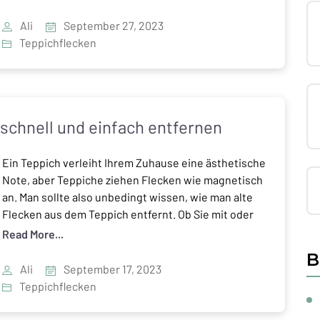
ein übler Geruch verbreitet wird, der nicht mehr
verschwindet. Obwohl man den Fleck am besten
Ali
September 27, 2023
sofort beseitigen sollte, […]
Teppichflecken
schnell und einfach entfernen
Ein Teppich verleiht Ihrem Zuhause eine ästhetische
Note, aber Teppiche ziehen Flecken wie magnetisch
an. Man sollte also unbedingt wissen, wie man alte
Flecken aus dem Teppich entfernt. Ob Sie mit oder
ohne Kinder und Haustiere leben, irgendwann
Read More...
passiert ein Unfall und der Fleck landet auf dem
B
Teppich. Sicher, sofort zu handeln ist das Beste, […]
Ali
September 17, 2023
Teppichflecken