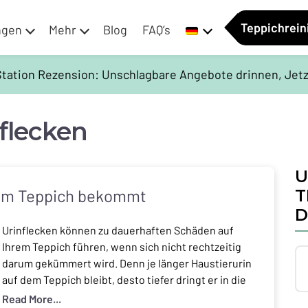
Teppichrei
ngen
Mehr
Blog
FAQ’s
 Station Rezension: Unschlagbare Angebote drinnen, Jetz
flecken
U
nem Teppich bekommt
T
D
Urinflecken können zu dauerhaften Schäden auf
Ihrem Teppich führen, wenn sich nicht rechtzeitig
darum gekümmert wird. Denn je länger Haustierurin
auf dem Teppich bleibt, desto tiefer dringt er in die
Fasern, wodurch sich der Fleck verschlimmert und
Read More...