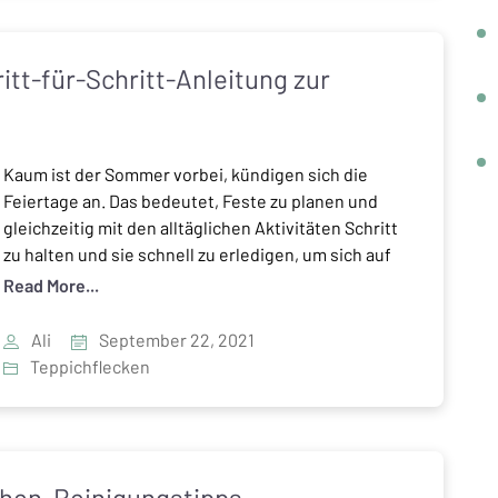
itt-für-Schritt-Anleitung zur
Kaum ist der Sommer vorbei, kündigen sich die
Feiertage an. Das bedeutet, Feste zu planen und
gleichzeitig mit den alltäglichen Aktivitäten Schritt
zu halten und sie schnell zu erledigen, um sich auf
die wichtigen Dinge des Lebens zu konzentrieren.
Read More...
Wir alle lieben es, Partys für unsere Lieben zu
veranstalten oder an einem Glas Rotwein zu […]
Ali
September 22, 2021
Teppichflecken
hen, Reinigungstipps