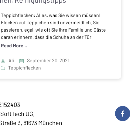
Teppichflecken: Alles, was Sie wissen müssen!
Flecken auf Teppichen sind unvermeidlich. Sie
passieren, egal, wie oft Sie Ihre Familie und Gäste
daran erinnern, dass die Schuhe an der Tür
ausgezogen, die schmutzigen Teller in die Küche
Read More...
gebracht und Untersetzer für Getränke verwendet
werden sollten. Beinahe könnte man meinen, dass
Ali
September 20, 2021
alles, was nicht auf einen Teppich […]
Teppichflecken
22152403
 SoftTech UG,
traße 3, 81673 München