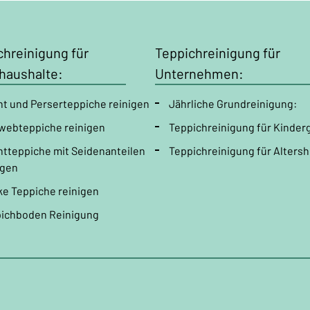
chreinigung
für
Teppichreinigung
für
thaushalte:
Unternehmen:
nt und Perserteppiche reinigen
Jährliche
Grundreinigung:
webteppiche reinigen
Teppichreinigung
für Kinder
ntteppiche mit Seidenanteilen
Teppichreinigung
für Alters
igen
ke Teppiche reinigen
ichboden Reinigung