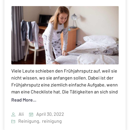
Viele Leute schieben den Frühjahrsputz auf, weil sie
nicht wissen, wo sie anfangen sollen. Dabei ist der
Frühjahrsputz eine ziemlich einfache Aufgabe, wenn
man eine Checkliste hat. Die Tätigkeiten an sich sind
einfach, aber aller Anfang ist schwer. Da kommt so
Read More...
eine To-Do-Liste gerade recht. Unsere Checkliste
für den Frühjahrsputz gibt Ihnen eine Reihe von […]
Ali
April 30, 2022
Reinigung
,
reinigung