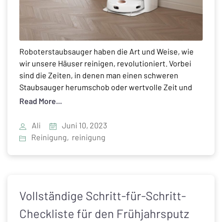
Roboterstaubsauger haben die Art und Weise, wie
wir unsere Häuser reinigen, revolutioniert. Vorbei
sind die Zeiten, in denen man einen schweren
Staubsauger herumschob oder wertvolle Zeit und
Energie für die manuelle Bodenreinigung
Read More...
aufwendete. Diese intelligenten Geräte haben den
Reinigungsprozess automatisiert und ermöglichen
Ali
Juni 10, 2023
es Hausbesitzern, sich auf andere Aufgaben zu
Reinigung
,
reinigung
konzentrieren, während ihre Böden mühelos
gereinigt […]
Vollständige Schritt-für-Schritt-
Checkliste für den Frühjahrsputz