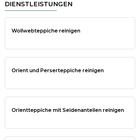
e
er
l
n
DIENSTLEISTUNGEN
b
o
Wollwebteppiche reinigen
o
k
Orient und Perserteppiche reinigen
Orientteppiche mit Seidenanteilen reinigen