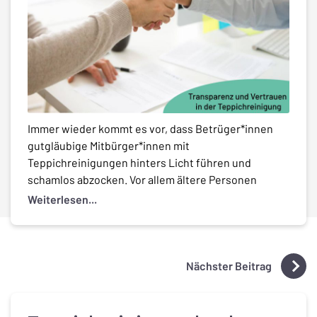
Immer wieder kommt es vor, dass Betrüger*innen
gutgläubige Mitbürger*innen mit
Teppichreinigungen hinters Licht führen und
schamlos abzocken. Vor allem ältere Personen
tappen oft in die Falle, wenn plötzlich jemand bei
Weiterlesen...
ihnen an der Tür klingelt und ihnen mit fiesen Tricks
das Geld aus der Tasche zieht. Solche
betrügerischen Teppichwäscher*innen gehen in der
Regel so vor, […]
Nächster Beitrag