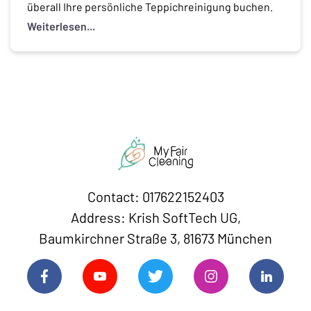
überall Ihre persönliche Teppichreinigung buchen.
Hier erfahren Sie, warum eine Buchung bei My Fair
Weiterlesen...
Cleaning genauso einfach ist, wie eine Pizza zu
bestellen. 1. Die erste Teppichreinigung
Deutschlands mit […]
Contact: 017622152403
Address: Krish SoftTech UG,
Baumkirchner Straße 3, 81673 München