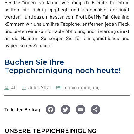
Besitzer*innen so lange wie möglich Freude bereiten,
sollten sie richtig gepflegt und regelmäßig gereinigt
werden – und das am besten vom Profi. Bei My Fair Cleaning
kümmern wir uns um Ihre Teppiche, entfernen jeden Fleck
und bieten eine komfortable Abholung und Lieferung direkt
an die Haustür. So sorgen Sie für ein gemütliches und
hygienisches Zuhause.
Buchen Sie Ihre
Teppichreinigung noch heute!
Ali
Juli 1, 2021
Teppichreinigung
F
T
E
T
Teile den Beitrag
a
wi
m
ei
c
tt
ai
le
UNSERE TEPPICHREINIGUNG