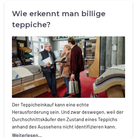
Wie erkennt man billige
teppiche?
Der Teppicheinkauf kann eine echte
Herausforderung sein. Und zwar deswegen, weil der
Durchschnittskäufer den Zustand eines Teppichs
anhand des Aussehens nicht identifizieren kann.
Mehrere „versteckte“ Elemente tragen zur
Weiterlesen...