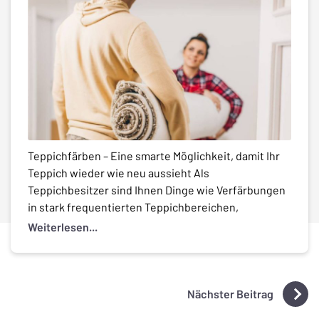
Teppichfärben – Eine smarte Möglichkeit, damit Ihr
Teppich wieder wie neu aussieht Als
Teppichbesitzer sind Ihnen Dinge wie Verfärbungen
in stark frequentierten Teppichbereichen,
Sonnenflecken sowie typische Lebensmittelflecken
Weiterlesen...
nicht fremd. Diese Situationen können dazu führen,
dass Sie nach einem narrensichereren Weg suchen,
wie Sie Ihren Teppich schützen können, ohne Ihr
Budget zu sprengen oder den Teppich […]
Nächster Beitrag