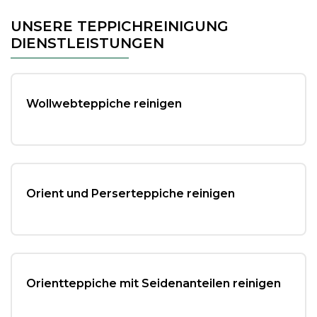
c
tt
ai
le
UNSERE TEPPICHREINIGUNG
e
er
l
n
DIENSTLEISTUNGEN
b
o
Wollwebteppiche reinigen
o
k
Orient und Perserteppiche reinigen
Orientteppiche mit Seidenanteilen reinigen