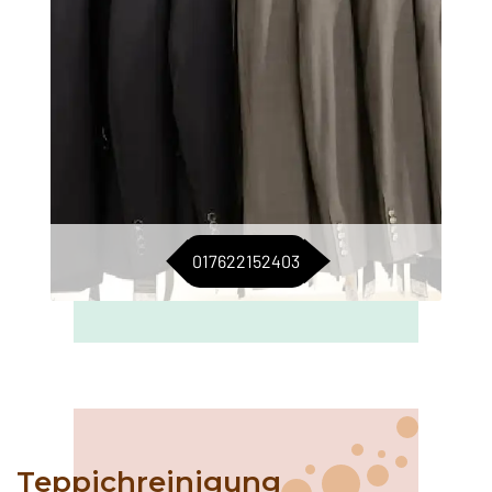
017622152403
Teppichreinigung