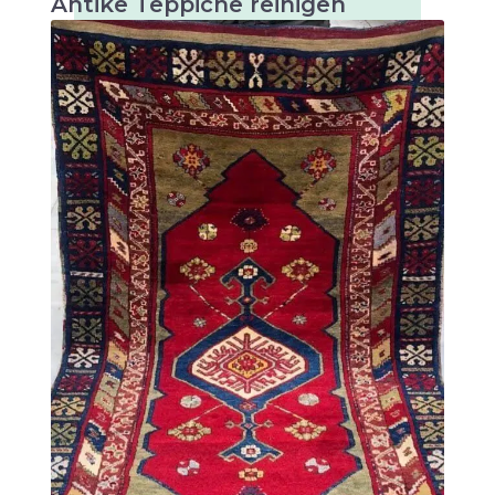
Antike Teppiche reinigen
Antike Teppiche sind sehr wertvolle und
kunstvolle Textilien, die besonders sorgfältig
gereinigt werden müssen, um ihre Schönheit
und Langlebigkeit zu erhalten.
Es gibt viele verschiedene Arten von antiken
Teppichen, die sich hauptsächlich durch ihre
Herkunft, Technik und Design unterscheiden.
Einige der bekanntesten Arten von antiken
Teppichen sind: