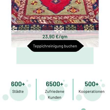
23,90 €/qm
Teppichreinigung buchen
600+
6500+
500+
Städte
Zufriedene
Kooperationen
Kunden