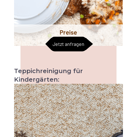
Preise
Jetzt anfragen
Teppichreinigung
für
Kindergärten:
Sobald sich Kinder irgendwo aufhalten, sind
kleine Missgeschicke und Flecken
unvermeidlich. Die Reinigung von
Kindergärten und Kindertagesstätten kann
eine schwierige Aufgabe sein. Erkundigen Sie
sich noch heute über unser Angebot!