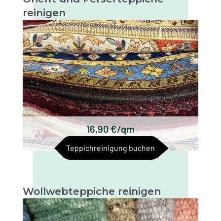
reinigen
Orient- und Perserteppiche sind sehr
wertvolle und kunstvolle Textilien, die eine
gründliche Reinigung erfordern, um ihre
Schönheit und Langlebigkeit zu erhalten. flip
over text
Keshan Teppiche
Bakhtiari Teppiche
Gabbeh Teppiche
Kilim Teppiche
16,90 €/qm
Turkmenischen Teppiche
Teppichreinigung buchen
Baluchi Teppiche
Wollwebteppiche reinigen
Es gibt verschiedene Arten von