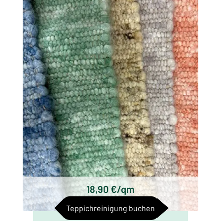
Wollwebteppichen, die sich hauptsächlich
durch ihre Herkunft, Technik und Design
unterscheiden. Einige der bekanntesten
Arten von Wollwebteppichen sind:
Schottische Wollwebteppiche
Axminster Teppiche
Wilton Teppiche
Kelim Teppiche
Handgeknüpfte Wollwebteppiche
Tufted Wollwebteppiche
18,90 €/qm
Teppichreinigung buchen