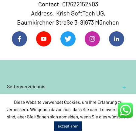
Contact: 017622152403
Address: Krish SoftTech UG,
Baumkirchner Straße 3, 81673 München
Seitenverzeichnis
Hauptseite
Diese Website verwendet Cookies, um Ihre Erfahrung zu
Teppichreinigung
Über uns
für Privathaushalte:
verbessern. Wir gehen davon aus, dass Sie damit einverstanden
Orient und Perserteppiche reinigen
Kontaktiere uns
sind, aber Sie können sich abmelden, wenn Sie dies wünschen.
Teppichreinigung
Wollwebteppiche reinigen
für Unternehmen:
Impressum
Teppichreinigung buchen
akzeptieren
Jährliche
Grundreinigung:
Orientteppiche mit Seidenanteilen reinigen
Allgemeine Geschäftsbedingungen