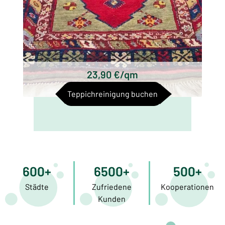
23,90 €/qm
Teppichreinigung buchen
600+
6500+
500+
Städte
Zufriedene
Kooperationen
Kunden