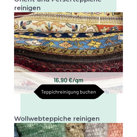
reinigen
Orient- und Perserteppiche sind sehr
wertvolle und kunstvolle Textilien, die eine
gründliche Reinigung erfordern, um ihre
Schönheit und Langlebigkeit zu erhalten. flip
over text
Keshan Teppiche
Bakhtiari Teppiche
Gabbeh Teppiche
Kilim Teppiche
16,90 €/qm
Turkmenischen Teppiche
Teppichreinigung buchen
Baluchi Teppiche
Wollwebteppiche reinigen
Es gibt verschiedene Arten von