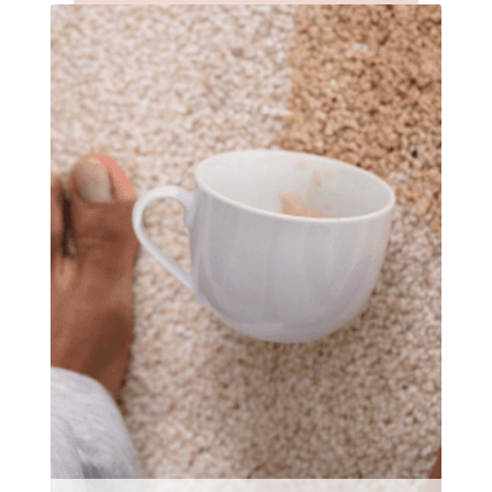
In Altersheimen gehören Gesundheit und
Hygiene zu den wichtigsten Faktoren, um die
man sich kümmern muss. Saubere Teppiche
tragen u.a. zur Verbesserung der
Raumluftqualität bei. Wir unterstützen Sie
gerne dabei, dass Ihre Bewohner ein besseres
Leben führen :)