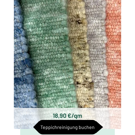
Wollwebteppichen, die sich hauptsächlich
durch ihre Herkunft, Technik und Design
unterscheiden. Einige der bekanntesten
Arten von Wollwebteppichen sind:
Schottische Wollwebteppiche
Axminster Teppiche
Wilton Teppiche
Kelim Teppiche
Handgeknüpfte Wollwebteppiche
Tufted Wollwebteppiche
18,90 €/qm
Teppichreinigung buchen