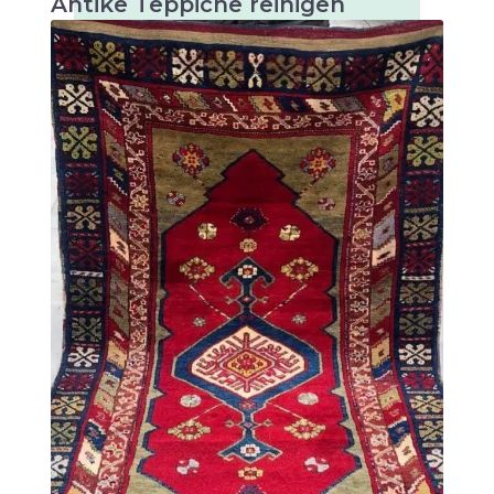
Antike Teppiche reinigen
Antike Teppiche sind sehr wertvolle und
kunstvolle Textilien, die besonders sorgfältig
gereinigt werden müssen, um ihre Schönheit
und Langlebigkeit zu erhalten.
Es gibt viele verschiedene Arten von antiken
Teppichen, die sich hauptsächlich durch ihre
Herkunft, Technik und Design unterscheiden.
Einige der bekanntesten Arten von antiken
Teppichen sind: