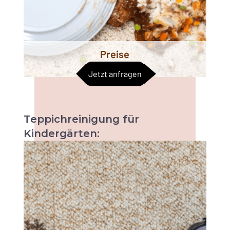
Preise
Jetzt anfragen
Teppichreinigung
für
Kindergärten:
Sobald sich Kinder irgendwo aufhalten, sind
kleine Missgeschicke und Flecken
unvermeidlich. Die Reinigung von
Kindergärten und Kindertagesstätten kann
eine schwierige Aufgabe sein. Erkundigen Sie
sich noch heute über unser Angebot!