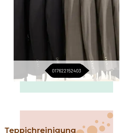
017622152403
Teppichreinigung