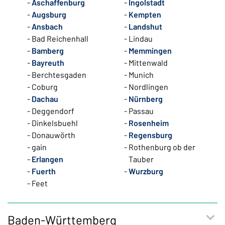
Aschaffenburg
Ingolstadt
Augsburg
Kempten
Ansbach
Landshut
Bad Reichenhall
Lindau
Bamberg
Memmingen
Bayreuth
Mittenwald
Berchtesgaden
Munich
Coburg
Nordlingen
Dachau
Nürnberg
Deggendorf
Passau
Dinkelsbuehl
Rosenheim
Donauwörth
Regensburg
gain
Rothenburg ob der
Erlangen
Tauber
Fuerth
Wurzburg
Feet
Baden-Württemberg