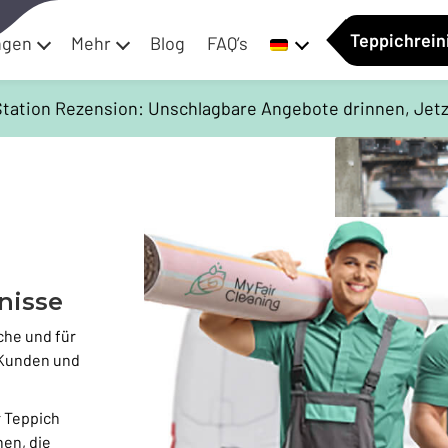
Teppichrei
ngen
Mehr
Blog
FAQ’s
 Station Rezension: Unschlagbare Angebote drinnen, Jetz
nisse
che und für
 Kunden und
r Teppich
hen, die