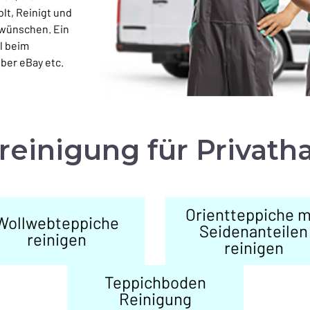
lt, Reinigt und
s wünschen. Ein
l beim
ber eBay etc.
reinigung
für Privath
Orientteppiche m
Wollwebteppiche
Seidenanteilen
reinigen
reinigen
Teppichboden
Reinigung