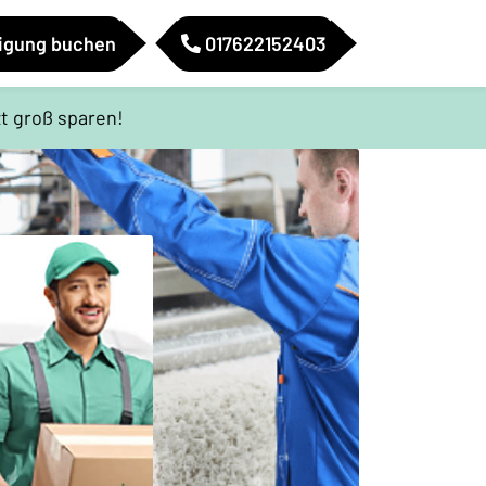
nigung buchen
017622152403
t groß sparen!