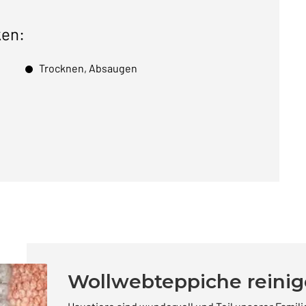
ken:
Trocknen, Absaugen
Wollwebteppiche reini