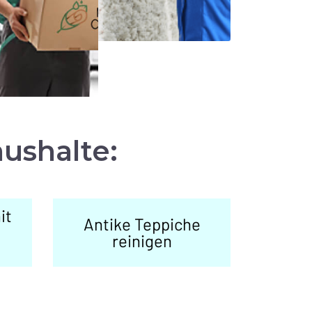
aushalte:
it
Antike Teppiche
reinigen